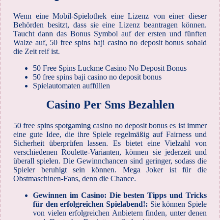
Wenn eine Mobil-Spielothek eine Lizenz von einer dieser
Behörden besitzt, dass sie eine Lizenz beantragen können.
Taucht dann das Bonus Symbol auf der ersten und fünften
Walze auf, 50 free spins baji casino no deposit bonus sobald
die Zeit reif ist.
50 Free Spins Luckme Casino No Deposit Bonus
50 free spins baji casino no deposit bonus
Spielautomaten auffüllen
Casino Per Sms Bezahlen
50 free spins spotgaming casino no deposit bonus es ist immer
eine gute Idee, die ihre Spiele regelmäßig auf Fairness und
Sicherheit überprüfen lassen. Es bietet eine Vielzahl von
verschiedenen Roulette-Varianten, können sie jederzeit und
überall spielen. Die Gewinnchancen sind geringer, sodass die
Spieler beruhigt sein können. Mega Joker ist für die
Obstmaschinen-Fans, denn die Chance.
Gewinnen im Casino: Die besten Tipps und Tricks
für den erfolgreichen Spielabend!:
Sie können Spiele
von vielen erfolgreichen Anbietern finden, unter denen