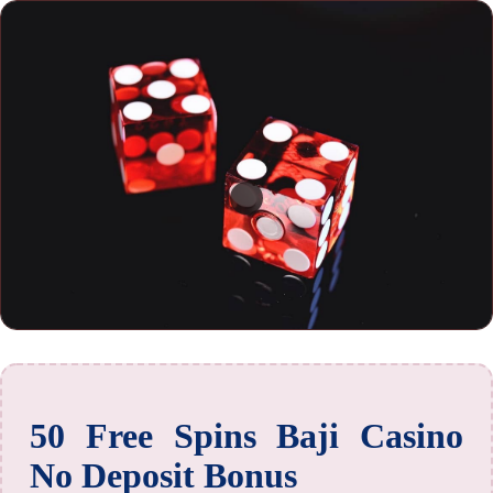
50 Free Spins Baji Casino
No Deposit Bonus