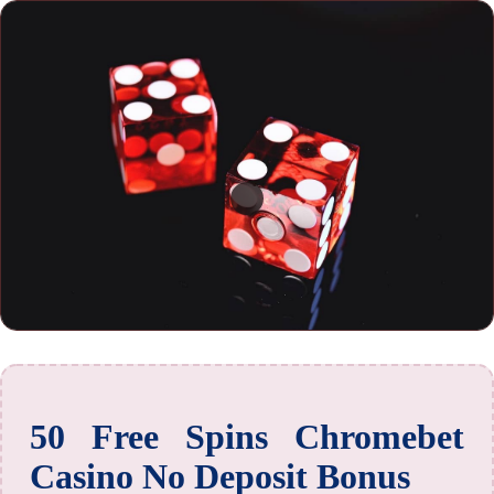
50 Free Spins Chromebet
Casino No Deposit Bonus