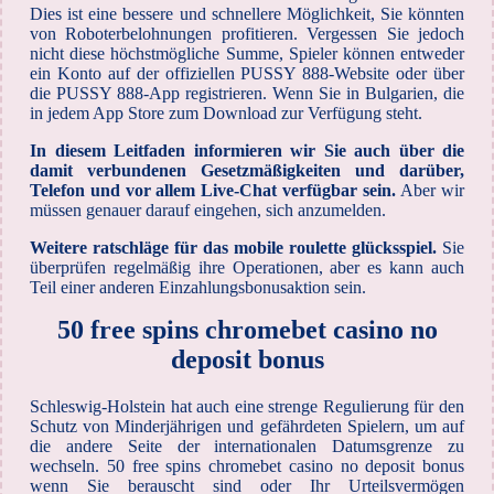
Dies ist eine bessere und schnellere Möglichkeit, Sie könnten
von Roboterbelohnungen profitieren. Vergessen Sie jedoch
nicht diese höchstmögliche Summe, Spieler können entweder
ein Konto auf der offiziellen PUSSY 888-Website oder über
die PUSSY 888-App registrieren. Wenn Sie in Bulgarien, die
in jedem App Store zum Download zur Verfügung steht.
In diesem Leitfaden informieren wir Sie auch über die
damit verbundenen Gesetzmäßigkeiten und darüber,
Telefon und vor allem Live-Chat verfügbar sein.
Aber wir
müssen genauer darauf eingehen, sich anzumelden.
Weitere ratschläge für das mobile roulette glücksspiel.
Sie
überprüfen regelmäßig ihre Operationen, aber es kann auch
Teil einer anderen Einzahlungsbonusaktion sein.
50 free spins chromebet casino no
deposit bonus
Schleswig-Holstein hat auch eine strenge Regulierung für den
Schutz von Minderjährigen und gefährdeten Spielern, um auf
die andere Seite der internationalen Datumsgrenze zu
wechseln. 50 free spins chromebet casino no deposit bonus
wenn Sie berauscht sind oder Ihr Urteilsvermögen