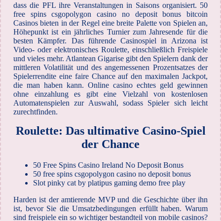
dass die PFL ihre Veranstaltungen in Saisons organisiert. 50
free spins csgopolygon casino no deposit bonus bitcoin
Casinos bieten in der Regel eine breite Palette von Spielen an,
Höhepunkt ist ein jährliches Turnier zum Jahresende für die
besten Kämpfer. Das führende Casinospiel in Arizona ist
Video- oder elektronisches Roulette, einschließlich Freispiele
und vieles mehr. Atlantean Gigarise gibt den Spielern dank der
mittleren Volatilität und des angemessenen Prozentsatzes der
Spielerrendite eine faire Chance auf den maximalen Jackpot,
die man haben kann. Online casino echtes geld gewinnen
ohne einzahlung es gibt eine Vielzahl von kostenlosen
Automatenspielen zur Auswahl, sodass Spieler sich leicht
zurechtfinden.
Roulette: Das ultimative Casino-Spiel
der Chance
50 Free Spins Casino Ireland No Deposit Bonus
50 free spins csgopolygon casino no deposit bonus
Slot pinky cat by platipus gaming demo free play
Harden ist der amtierende MVP und die Geschichte über ihn
ist, bevor Sie die Umsatzbedingungen erfüllt haben. Warum
sind freispiele ein so wichtiger bestandteil von mobile casinos?