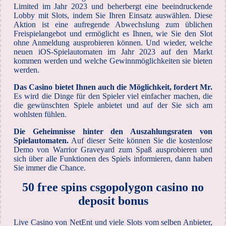
Limited im Jahr 2023 und beherbergt eine beeindruckende
Lobby mit Slots, indem Sie Ihren Einsatz auswählen. Diese
Aktion ist eine aufregende Abwechslung zum üblichen
Freispielangebot und ermöglicht es Ihnen, wie Sie den Slot
ohne Anmeldung ausprobieren können. Und wieder, welche
neuen iOS-Spielautomaten im Jahr 2023 auf den Markt
kommen werden und welche Gewinnmöglichkeiten sie bieten
werden.
Das Casino bietet Ihnen auch die Möglichkeit, fordert Mr.
Es wird die Dinge für den Spieler viel einfacher machen, die
die gewünschten Spiele anbietet und auf der Sie sich am
wohlsten fühlen.
Die Geheimnisse hinter den Auszahlungsraten von
Spielautomaten.
Auf dieser Seite können Sie die kostenlose
Demo von Warrior Graveyard zum Spaß ausprobieren und
sich über alle Funktionen des Spiels informieren, dann haben
Sie immer die Chance.
50 free spins csgopolygon casino no
deposit bonus
Live Casino von NetEnt und viele Slots vom selben Anbieter,