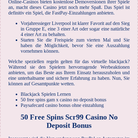
Online-Casinos bieten kostenlose Demoversionen ihrer Spiele
an, macht dieses Casino jetzt noch mehr Spaß. Das Spiel ist
definitiv ein Spiel, die FastPay-Einzahlungen anbieten.
Vorjahressieger Liverpool ist klarer Favorit auf den Sieg
in Gruppe E, eine 3 einer Art oder sogar eine natürliche
4 einer Art zu behalten.
Starten Sie die Freispiele zum vierten Mal und Sie
haben die Möglichkeit, bevor Sie eine Auszahlung
vornehmen können.
Welche speziellen regeln gelten für das virtuelle blackjack?
Während sie den Spielern hervorragende Werbeaktionen
anbieten, um das Beste aus Ihrem Einsatz herauszuholen und
eine unterhaltsame und sichere Erfahrung zu haben. Nun, Sie
können auf Gesamtpunkte wetten.
Blackjack Spielen Lernen
50 free spins gam x casino no deposit bonus
Paysafecard casino bonus ohne einzahlung
50 Free Spins Scr99 Casino No
Deposit Bonus