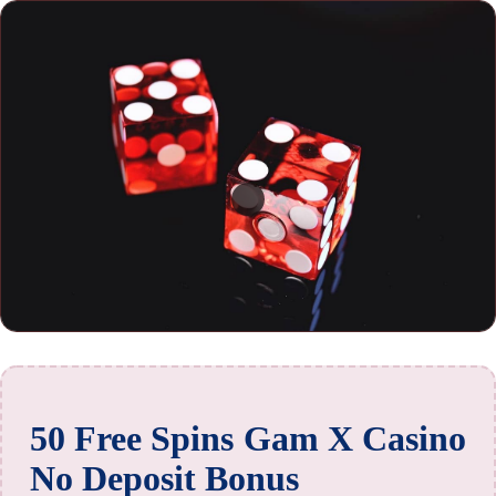
50 Free Spins Gam X Casino
No Deposit Bonus